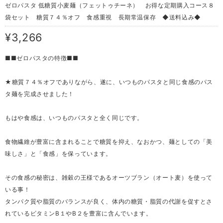
ゼロパスタ 低糖質小麦麺（フェットゥチーネ） お得な定期購入コース８
袋セット 糖質７４％オフ 食感重視 長期常温保存 ◆送料込み◆
¥3,266
■■ゼロパスタの特徴■■
★糖質７４％オフでありながら、遂に、いつものパスタと同じ食感のパス
タ麺を完成させました！
もはや食感は、いつものパスタと全く同じです。
食物繊維が豊富に含まれることで糖質を抑え、なおかつ、麺としての「美
味しさ」と「食感」を保っています。
その食感の秘密は、雑穀の王様であるオーツブラン（オート麦）を使って
いる事！
タンパク質や脂質のバランスが良く、体内の糖質・脂質の代謝を促すとさ
れているビタミンB１やB２を豊富に含んでいます。