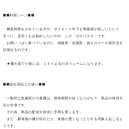
■■利用シーン■■
糖質制限をされている方や、ダイエット中でも満腹感が欲しいという
方々に、是非ともお勧めしたいのが、この「ゼロパスタ」です。
お腹いっぱい食べているのに、低糖質・低脂肪・低カロリーの食生活を
目指せるのです。
★麺を茹でた後には、１６０ｇ位のボリュームになります。
■■他社商品との違い■■
一般的な低糖質の小麦麺は、賞味期限が短くなりがちで、商品の保存方
法が冷凍です。
その為、商品の配送や保管に手間を要します。
また、解凍後の麺が切れたり、食感が悪くなったりする現象も起こるよ
うです。