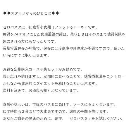
◆◆スタッフからのひとこと◆◆
ゼロパスタは、低糖質小麦麺（フェットゥチーネ）です。
糖質を74％オフにした食感重視の麺は、美味しさはそのままで糖質制限を
気にされる方にもぴったりです。
長期常温保存が可能で、保存には冷蔵庫や冷凍庫が不要ですので、使いた
い時にすぐに取り出せます。
お得な定期購入コース８袋セットがお勧めです。
買い忘れを防げますし、定期的に食べることで、糖質摂取量をコントロー
ルしながら健康的にダイエットを続けることが出来ます。
送料も込みで、お値段も割引となっています。
食感や味わいは、市販のパスタに負けず、ソースにもよく合います。
ゆで時間も２分ほどで大丈夫ですので、調理の手間も省けます。
あなたご自身の健康のために、是非、「ゼロパスタ」をお試しください。