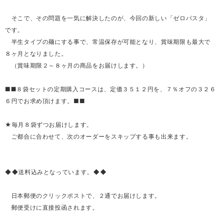
そこで、その問題を一気に解決したのが、今回の新しい「ゼロパスタ」
です。
半生タイプの麺にする事で、常温保存が可能となり、賞味期限も最大で
８ヶ月となりました。
（賞味期限２～８ヶ月の商品をお届けします。）
■■８袋セットの定期購入コースは、定価３５１２円を、７％オフの３２６
６円でお求め頂けます。■■
★毎月８袋ずつお届けします。
ご都合に合わせて、次のオーダーをスキップする事も出来ます。
◆◆送料込みとなっています。◆◆
日本郵便のクリックポストで、２通でお届けします。
郵便受けに直接投函されます。