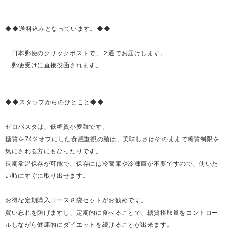
◆◆送料込みとなっています。◆◆
日本郵便のクリックポストで、２通でお届けします。
郵便受けに直接投函されます。
◆◆スタッフからのひとこと◆◆
ゼロパスタは、低糖質小麦麺です。
糖質を74％オフにした食感重視の麺は、美味しさはそのままで糖質制限を
気にされる方にもぴったりです。
長期常温保存が可能で、保存には冷蔵庫や冷凍庫が不要ですので、使いた
い時にすぐに取り出せます。
お得な定期購入コース８袋セットがお勧めです。
買い忘れを防げますし、定期的に食べることで、糖質摂取量をコントロー
ルしながら健康的にダイエットを続けることが出来ます。