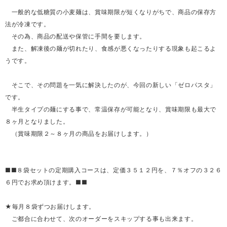
一般的な低糖質の小麦麺は、賞味期限が短くなりがちで、商品の保存方
法が冷凍です。
その為、商品の配送や保管に手間を要します。
また、解凍後の麺が切れたり、食感が悪くなったりする現象も起こるよ
うです。
そこで、その問題を一気に解決したのが、今回の新しい「ゼロパスタ」
です。
半生タイプの麺にする事で、常温保存が可能となり、賞味期限も最大で
８ヶ月となりました。
（賞味期限２～８ヶ月の商品をお届けします。）
■■８袋セットの定期購入コースは、定価３５１２円を、７％オフの３２６
６円でお求め頂けます。■■
★毎月８袋ずつお届けします。
ご都合に合わせて、次のオーダーをスキップする事も出来ます。