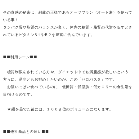
その食感の秘密は、雑穀の王様であるオーツブラン（オート麦）を使って
いる事！
タンパク質や脂質のバランスが良く、体内の糖質・脂質の代謝を促すとさ
れているビタミンB１やB２を豊富に含んでいます。
■■利用シーン■■
糖質制限をされている方や、ダイエット中でも満腹感が欲しいという
方々に、是非ともお勧めしたいのが、この「ゼロパスタ」です。
お腹いっぱい食べているのに、低糖質・低脂肪・低カロリーの食生活を
目指せるのです。
★麺を茹でた後には、１６０ｇ位のボリュームになります。
■■他社商品との違い■■