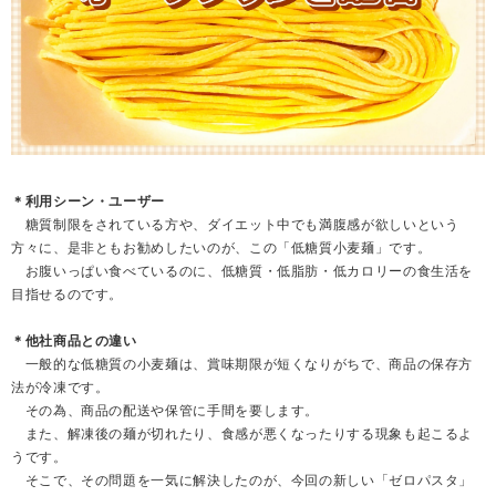
＊利用シーン・ユーザー
糖質制限をされている方や、ダイエット中でも満腹感が欲しいという
方々に、是非ともお勧めしたいのが、この「低糖質小麦麺」です。
お腹いっぱい食べているのに、低糖質・低脂肪・低カロリーの食生活を
目指せるのです。
＊他社商品との違い
一般的な低糖質の小麦麺は、賞味期限が短くなりがちで、商品の保存方
法が冷凍です。
その為、商品の配送や保管に手間を要します。
また、解凍後の麺が切れたり、食感が悪くなったりする現象も起こるよ
うです。
そこで、その問題を一気に解決したのが、今回の新しい「ゼロパスタ」